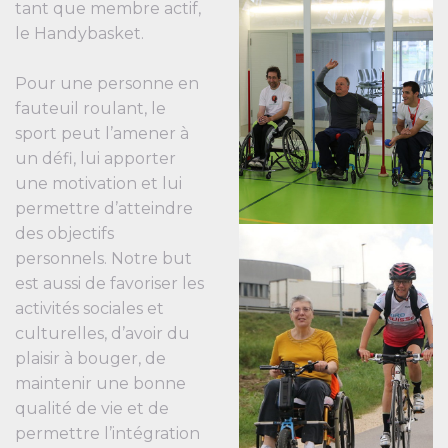
tant que membre actif,
le Handybasket.
Pour une personne en
fauteuil roulant, le
sport peut l’amener à
un défi, lui apporter
une motivation et lui
permettre d’atteindre
des objectifs
personnels. Notre but
est aussi de favoriser les
activités sociales et
culturelles, d’avoir du
plaisir à bouger, de
maintenir une bonne
qualité de vie et de
permettre l’intégration