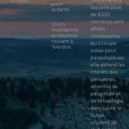
médullaires à
cfrnv.ch
pour
laquelle plus
enfants
de 8300
membres sont
Cours
affiliés.
multisports
en fauteuil
Composante
roulant à
du Groupe
Yverdon
suisse pour
paraplégiques,
elle défend les
intérêts des
personnes
atteintes de
paraplégie et
de tétraplégie
dans toute la
Suisse,
soutient 26