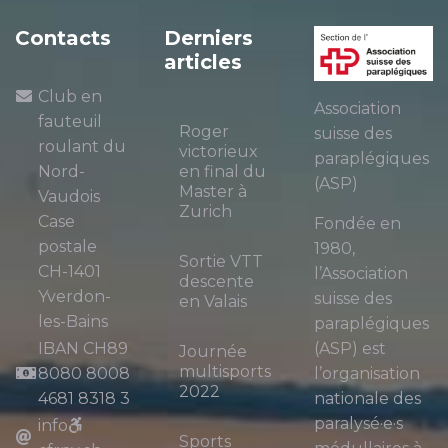
Contacts
Derniers
articles
Club en
Association
fauteuil
Roger
suisse des
roulant du
victorieux
paraplégiques
Nord-
en final du
(ASP)
Master à
Vaudois
Zurich
Case
Fondée en
postale
1980,
Sortie VTT
CH-1401
l’Association
descente
Yverdon-
suisse des
en Valais
les-Bains
paraplégiques
IBAN CH89
(ASP) est
Journée
multisports
8080 8008
l’organisation
2022
4681 8318 3
nationale des
paralysé·e·s
info
Sports