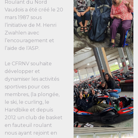
Roulant du Nord
Vaudois a été créé le 20
mars 1987 sous
l’initiative de M. Henri
Zwahlen avec
l’encouragement et
l’aide de l’ASP.
Le CFRNV souhaite
développer et
dynamiser les activités
sportives pour ces
membres, (la plongée,
le ski, le curling, le
Handbike et depuis
2012 un club de basket
en fauteuil roulant
nous ayant rejoint en