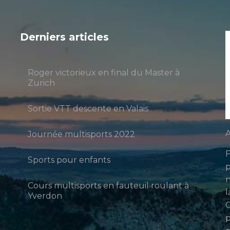
Derniers articles
Roger victorieux en final du Master à
Zurich
Sortie VTT descente en Valais
A
Journée multisports 2022
F
Sports pour enfants
p
n
Cours multisports en fauteuil roulant à
l
Yverdon
p