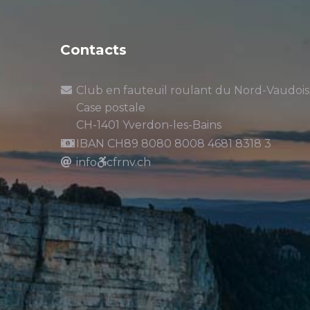
Contacts
Club en fauteuil roulant du Nord-Vaudois
Case postale
CH-1401 Yverdon-les-Bains
IBAN CH89 8080 8008 4681 8318 3
info
cfrnv.ch