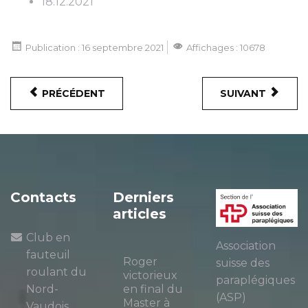
18.12.2021
Publication : 16 septembre 2021
Affichages : 10678
PRÉCÉDENT
SUIVANT
Contacts
Derniers
articles
Club en
Association
fauteuil
Roger
suisse des
roulant du
victorieux
paraplégiques
Nord-
en final du
(ASP)
Master à
Vaudois