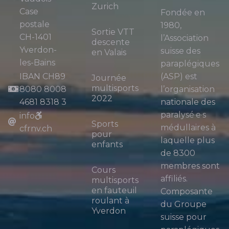
Zurich
Case
Fondée en
postale
1980,
Sortie VTT
CH-1401
l’Association
descente
Yverdon-
suisse des
en Valais
les-Bains
paraplégiques
IBAN CH89
(ASP) est
Journée
multisports
8080 8008
l’organisation
2022
4681 8318 3
nationale des
paralysé·e·s
info
Sports
médullaires à
cfrnv.ch
pour
laquelle plus
enfants
de 8300
membres sont
Cours
affiliés.
multisports
en fauteuil
Composante
roulant à
du Groupe
Yverdon
suisse pour