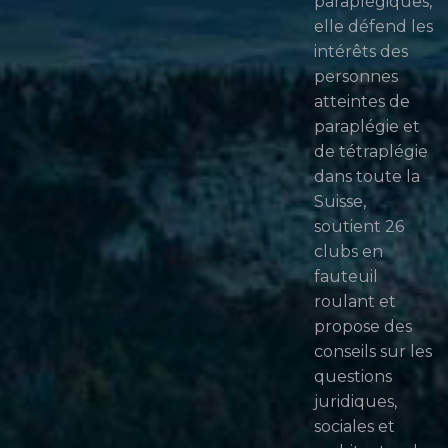
paraplégiques,
elle défend les
intérêts des
personnes
atteintes de
paraplégie et
de tétraplégie
dans toute la
Suisse,
soutient 26
clubs en
fauteuil
roulant et
propose des
conseils sur les
questions
juridiques,
sociales et