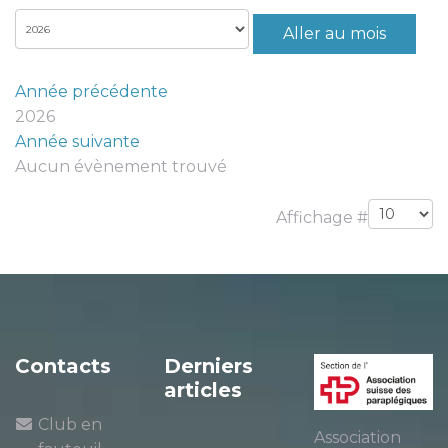
Aller au mois
Année précédente
2026
Année suivante
Aucun évènement trouvé
Limite de la pagination
Affichage #
Contacts
Derniers
articles
Club en
Association