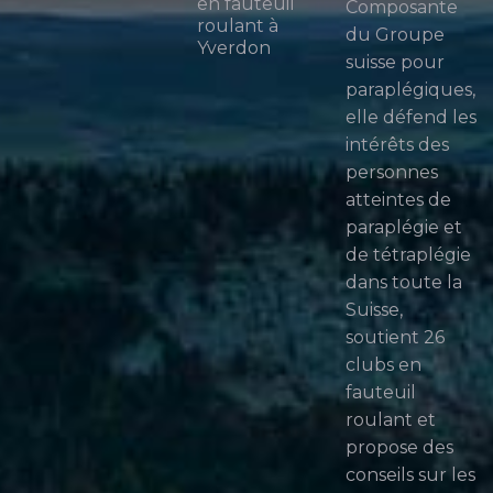
en fauteuil
Composante
roulant à
du Groupe
Yverdon
suisse pour
paraplégiques,
elle défend les
intérêts des
personnes
atteintes de
paraplégie et
de tétraplégie
dans toute la
Suisse,
soutient 26
clubs en
fauteuil
roulant et
propose des
conseils sur les