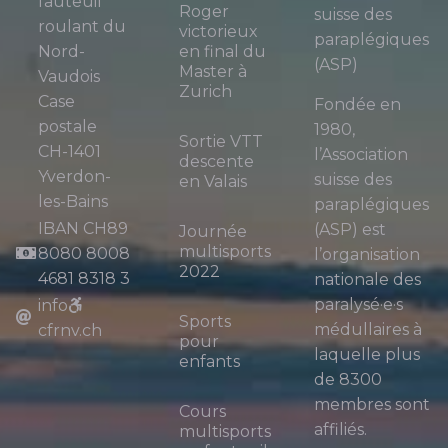
fauteuil
Roger
suisse des
roulant du
victorieux
paraplégiques
Nord-
en final du
(ASP)
Master à
Vaudois
Zurich
Case
Fondée en
postale
1980,
Sortie VTT
CH-1401
l’Association
descente
Yverdon-
suisse des
en Valais
les-Bains
paraplégiques
IBAN CH89
(ASP) est
Journée
multisports
8080 8008
l’organisation
2022
4681 8318 3
nationale des
paralysé·e·s
info
Sports
médullaires à
cfrnv.ch
pour
laquelle plus
enfants
de 8300
membres sont
Cours
affiliés.
multisports