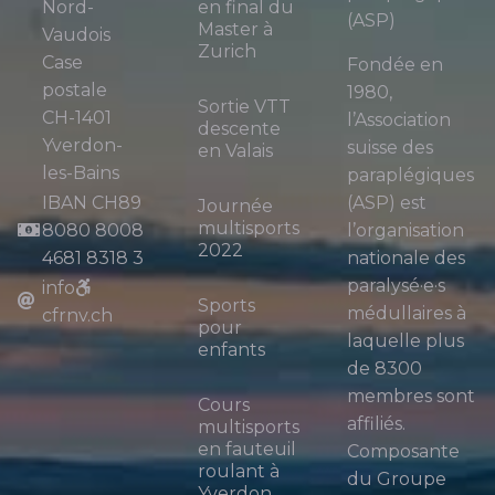
Nord-
en final du
(ASP)
Master à
Vaudois
Zurich
Case
Fondée en
postale
1980,
Sortie VTT
CH-1401
l’Association
descente
Yverdon-
suisse des
en Valais
les-Bains
paraplégiques
IBAN CH89
(ASP) est
Journée
multisports
8080 8008
l’organisation
2022
4681 8318 3
nationale des
paralysé·e·s
info
Sports
médullaires à
cfrnv.ch
pour
laquelle plus
enfants
de 8300
membres sont
Cours
affiliés.
multisports
en fauteuil
Composante
roulant à
du Groupe
Yverdon