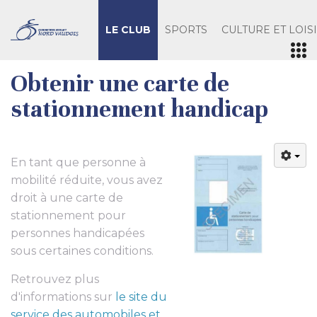
LE CLUB
SPORTS
CULTURE ET LOIS
Obtenir une carte de
stationnement handicap
En tant que personne à
mobilité réduite, vous avez
droit à une carte de
stationnement pour
personnes handicapées
sous certaines conditions.
Retrouvez plus
d'informations sur
le site du
service des automobiles et