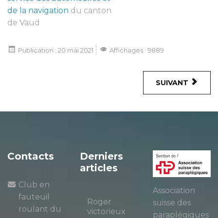
de la navigation
du canton
de Vaud
Publication : 20 mai 2021
Affichages : 9889
SUIVANT
Contacts
Derniers
articles
Club en
Association
fauteuil
Roger
suisse des
roulant du
victorieux
paraplégiques