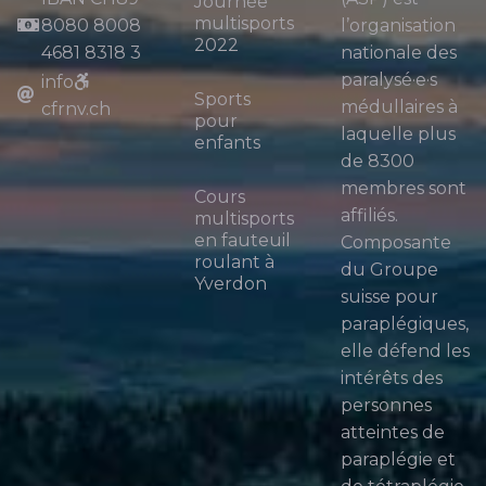
Journée
multisports
8080 8008
l’organisation
2022
4681 8318 3
nationale des
paralysé·e·s
info
Sports
médullaires à
cfrnv.ch
pour
laquelle plus
enfants
de 8300
membres sont
Cours
affiliés.
multisports
en fauteuil
Composante
roulant à
du Groupe
Yverdon
suisse pour
paraplégiques,
elle défend les
intérêts des
personnes
atteintes de
paraplégie et