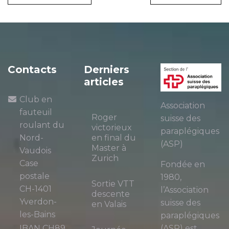
Contacts
Derniers
articles
Club en
Association
fauteuil
Roger
suisse des
roulant du
victorieux
paraplégiques
Nord-
en final du
(ASP)
Master à
Vaudois
Zurich
Case
Fondée en
postale
1980,
Sortie VTT
CH-1401
l’Association
descente
Yverdon-
suisse des
en Valais
les-Bains
paraplégiques
IBAN CH89
(ASP) est