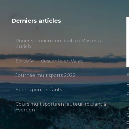
Derniers articles
Roger victorieux en final du Master à
Zurich
Sortie VTT descente en Valais
A
Journée multisports 2022
F
Sports pour enfants
p
n
Cours multisports en fauteuil roulant à
l
Yverdon
p