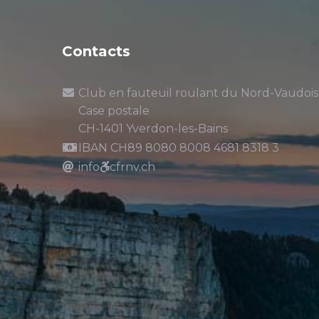
Contacts
Club en fauteuil roulant du Nord-Vaudois
Case postale
CH-1401 Yverdon-les-Bains
IBAN CH89 8080 8008 4681 8318 3
info
cfrnv.ch