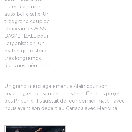
jouer dans une
aussi belle salle. Un
très grand coup de
chapeau à SWISS
BASKETBALL pour
l'organisation. Un
match qui restera
très longtemps
dans nos mémoires.
Un grand merci également à Alain pour son
coaching et son soutien dans les différents projets
des Phoenix. Il s'agissait de leur dernier match avec
nous avant son départ au Canada avec Manolita.