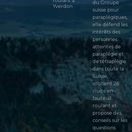
roulant à
du Groupe
Yverdon
suisse pour
paraplégiques,
elle défend les
intérêts des
personnes
atteintes de
paraplégie et
de tétraplégie
dans toute la
Suisse,
soutient 26
clubs en
fauteuil
roulant et
propose des
conseils sur les
questions