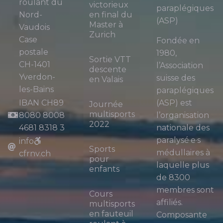
roulant du
victorieux
paraplégiques
Nord-
en final du
(ASP)
Master à
Vaudois
Zurich
Case
Fondée en
postale
1980,
Sortie VTT
CH-1401
l’Association
descente
Yverdon-
suisse des
en Valais
les-Bains
paraplégiques
IBAN CH89
(ASP) est
Journée
multisports
8080 8008
l’organisation
2022
4681 8318 3
nationale des
paralysé·e·s
info
Sports
médullaires à
cfrnv.ch
pour
laquelle plus
enfants
de 8300
membres sont
Cours
affiliés.
multisports
en fauteuil
Composante