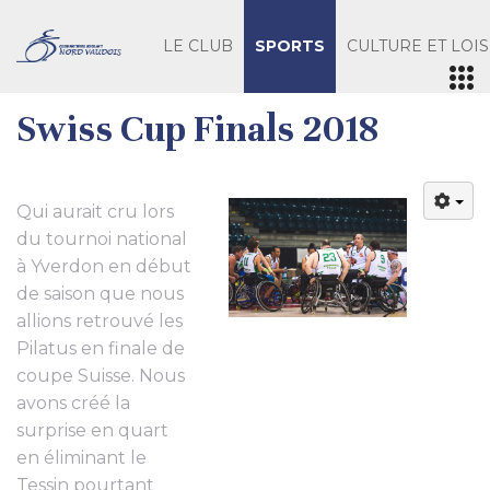
LE CLUB
SPORTS
CULTURE ET LOIS
Swiss Cup Finals 2018
Qui aurait cru lors
du tournoi national
à Yverdon en début
de saison que nous
allions retrouvé les
Pilatus en finale de
coupe Suisse. Nous
avons créé la
surprise en quart
en éliminant le
Tessin pourtant