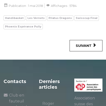
Publication : 1 mai 2018
Affichages : 5784
Handibasket
Les Vernets
Pilatus Dragons
Swisscup Final
Phoenix Espérance Pully
SUIVANT
Contacts
Derniers
articles
Club en
Association
fauteuil
Roger
suisse des